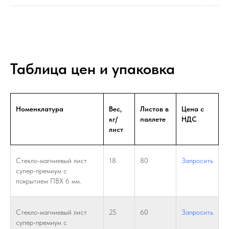
Таблица цен и упаковка
Номенклатура
Вес,
Листов в
Цена с
кг/
паллете
НДС
лист
Стекло-магниевый лист
18
80
Запросить
супер-премиум с
покрытием ПВХ 6 мм.
Стекло-магниевый лист
25
60
Запросить
супер-премиум с